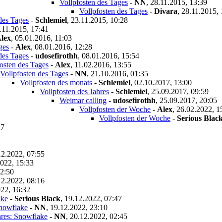
Vollpfosten des Tages
-
NN
,
28.11.2015, 13:39
Vollpfosten des Tages
-
Divara
,
28.11.2015, 
des Tages
-
Schlemiel
,
23.11.2015, 10:28
.11.2015, 17:41
lex
,
05.01.2016, 11:03
ges
-
Alex
,
08.01.2016, 12:28
des Tages
-
udosefirothh
,
08.01.2016, 15:54
osten des Tages
-
Alex
,
11.02.2016, 13:55
Vollpfosten des Tages
-
NN
,
21.10.2016, 01:35
Vollpfosten des monats
-
Schlemiel
,
02.10.2017, 13:00
Vollpfosten des Jahres
-
Schlemiel
,
25.09.2017, 09:59
Weimar calling
-
udosefirothh
,
25.09.2017, 20:05
Vollpfosten der Woche
-
Alex
,
26.02.2022, 1
Vollpfosten der Woche
-
Serious Blac
27
12.2022, 07:55
022, 15:33
12:50
12.2022, 08:16
22, 16:32
ake
-
Serious Black
,
19.12.2022, 07:47
Snowflake
-
NN
,
19.12.2022, 23:10
hres: Snowflake
-
NN
,
20.12.2022, 02:45