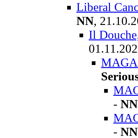
Liberal Canc
NN
,
21.10.2
Il Douche,
01.11.202
MAGA f
Seriou
MAGA
-
NN
MAGA
-
NN