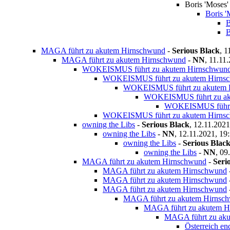
Boris 'Moses'
Boris '
B
B
MAGA führt zu akutem Hirnschwund
-
Serious Black
,
1
MAGA führt zu akutem Hirnschwund
-
NN
,
11.11.
WOKEISMUS führt zu akutem Hirnschwu
WOKEISMUS führt zu akutem Hirn
WOKEISMUS führt zu akutem
WOKEISMUS führt zu a
WOKEISMUS führt
WOKEISMUS führt zu akutem Hirn
owning the Libs
-
Serious Black
,
12.11.2021
owning the Libs
-
NN
,
12.11.2021, 19
owning the Libs
-
Serious Blac
owning the Libs
-
NN
,
09
MAGA führt zu akutem Hirnschwund
-
Seri
MAGA führt zu akutem Hirnschwund
MAGA führt zu akutem Hirnschwund
MAGA führt zu akutem Hirnschwund
MAGA führt zu akutem Hirnschw
MAGA führt zu akutem Hi
MAGA führt zu akut
Österreich end