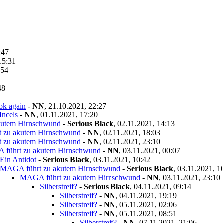
:47
15:31
:54
48
ok again
-
NN
,
21.10.2021, 22:27
Incels
-
NN
,
01.11.2021, 17:20
kutem Hirnschwund
-
Serious Black
,
02.11.2021, 14:13
 zu akutem Hirnschwund
-
NN
,
02.11.2021, 18:03
 zu akutem Hirnschwund
-
NN
,
02.11.2021, 23:10
führt zu akutem Hirnschwund
-
NN
,
03.11.2021, 00:07
Ein Antidot
-
Serious Black
,
03.11.2021, 10:42
MAGA führt zu akutem Hirnschwund
-
Serious Black
,
03.11.2021, 1
MAGA führt zu akutem Hirnschwund
-
NN
,
03.11.2021, 23:10
Silberstreif?
-
Serious Black
,
04.11.2021, 09:14
Silberstreif?
-
NN
,
04.11.2021, 19:19
Silberstreif?
-
NN
,
05.11.2021, 02:06
Silberstreif?
-
NN
,
05.11.2021, 08:51
Silberstreif?
-
NN
,
07.11.2021, 21:06