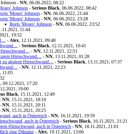
 Johnson
-
NN
,
06.06.2022, 08:22
Moses' Johnson
-
Serious Black
,
06.06.2022, 08:42
oris 'Moses' Johnson
-
NN
,
06.06.2022, 21:44
oris 'Moses' Johnson
-
NN
,
06.06.2022, 23:28
Boris 'Moses' Johnson
-
NN
,
06.06.2022, 23:52
1.11.2021, 11:44
2021, 19:32
nd…
-
Alex
,
12.11.2021, 09:48
schwund…
-
Serious Black
,
12.11.2021, 10:41
 Hirnschwund…
-
NN
,
12.11.2021, 22:51
kutem Hirnschwund…
-
NN
,
13.11.2021, 01:28
 zu akutem Hirnschwund…
-
Serious Black
,
13.11.2021, 07:37
schwund…
-
NN
,
12.11.2021, 22:23
, 11:05
:32
k
,
09.12.2021, 17:20
.12.2021, 19:00
ous Black
,
15.11.2021, 12:49
-
NN
,
15.11.2021, 18:10
-
NN
,
15.11.2021, 20:11
-
NN
,
15.11.2021, 20:25
und, auch in Österreich
-
NN
,
16.11.2021, 19:59
rnschwund, auch in Österreich
-
Serious Black
,
16.11.2021, 21:21
em Hirnschwund, auch in Österreich
-
NN
,
18.11.2021, 21:01
lich eine Diktatur
-
Alex
,
19.11.2021, 13:06