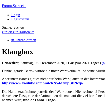
Forum-Startseite
Login
Registrieren
Suche:
zurück zur Hauptseite
in Thread öffnen
Klangbox
Udosefirot
,
Samstag, 05. Dezember 2020, 11:48
(vor 2071 Tagen)
@
Danke, gerade Bartok würde hie unter Wert verkauft und seine Musik 
Aber interessantes gibt es nicht nur beim Werk, auch in der Interpretat
https://www.youtube.com/watch?v=Id2mpBPNcqo
Die Hammeraufnahme, jenseits der "Werktreue". Hier rechnen 2 Pers
der schiere Hass, eine der Aufnahmen die man auf die viel berufene e
nehmen wird;
und das ohne Frage.