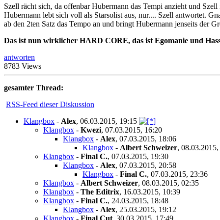
Szell rächt sich, da offenbar Hubermann das Tempi anzieht und Szell i
Hubermann lebt sich voll als Starsolist aus, nur.... Szell antwortet. Gn
ab den 2ten Satz das Tempo an und bringt Hubermann jenseits der Gr
Das ist nun wirklicher HARD CORE, das ist Egomanie und Hass
antworten
8783 Views
gesamter Thread:
RSS-Feed dieser Diskussion
Klangbox
-
Alex
,
06.03.2015, 19:15
Klangbox
-
Kwezi
,
07.03.2015, 16:20
Klangbox
-
Alex
,
07.03.2015, 18:06
Klangbox
-
Albert Schweizer
,
08.03.2015,
Klangbox
-
Final C.
,
07.03.2015, 19:30
Klangbox
-
Alex
,
07.03.2015, 20:58
Klangbox
-
Final C.
,
07.03.2015, 23:36
Klangbox
-
Albert Schweizer
,
08.03.2015, 02:35
Klangbox
-
The Editrix
,
16.03.2015, 10:39
Klangbox
-
Final C.
,
24.03.2015, 18:48
Klangbox
-
Alex
,
25.03.2015, 19:12
Klangbox
-
Final Cut
,
30.03.2015, 17:49