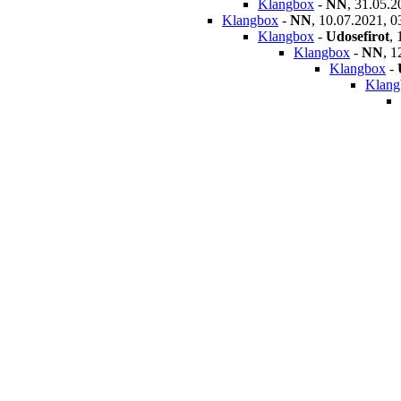
Klangbox
-
NN
,
31.05.2
Klangbox
-
NN
,
10.07.2021, 0
Klangbox
-
Udosefirot
,
Klangbox
-
NN
,
1
Klangbox
-
Klang