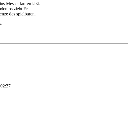
ns Messer laufen läßt.
adenlos zieht Er
enze des spielbaren.
.
 02:37