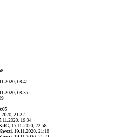
58
11.2020, 08:41
11.2020, 08:35
09
6
8:05
.2020, 21:22
5.11.2020, 19:34
KdG
,
15.11.2020, 22:58
Kwezi
,
19.11.2020, 21:18
Kwezi
,
19.11.2020, 21:22